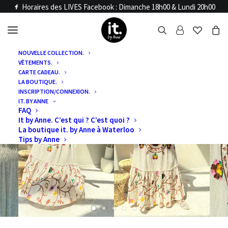
Horaires des LIVES Facebook : Dimanche 18h00 & Lundi 20h00
NOUVELLE COLLECTION.
VÊTEMENTS.
CARTE CADEAU.
LA BOUTIQUE.
INSCRIPTION/CONNEXION.
IT. BY ANNE
FAQ
It by Anne. C’est qui ? C’est quoi ?
La boutique it. by Anne à Waterloo
Tips by Anne