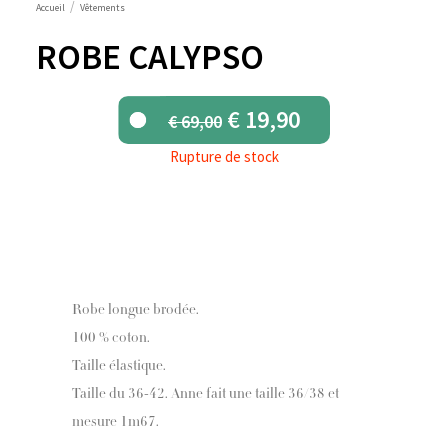
Accueil
Vêtements
ROBE CALYPSO
Le
Le
€
19,90
€
69,00
prix
prix
Rupture de stock
initial
actuel
était :
est :
€ 69,00.
€ 19,90.
Robe longue brodée.
100 % coton.
Taille élastique.
Taille du 36-42. Anne fait une taille 36/38 et
mesure 1m67.