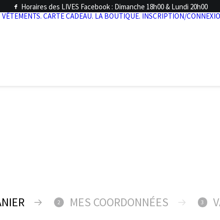
Horaires des LIVES Facebook : Dimanche 18h00 & Lundi 20h00
.
VÊTEMENTS.
CARTE CADEAU.
LA BOUTIQUE.
INSCRIPTION/CONNEXIO
ANIER
MES COORDONNÉES
V
2
3