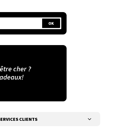
 être cher ?
cadeaux!
ERVICES CLIENTS