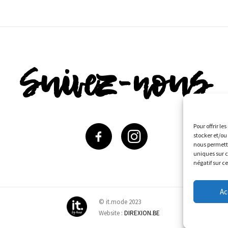
Suivez-nous
Pour offrir le
stocker et/ou
nous permettr
uniques sur c
négatif sur c
Ac
© it.mode 2023
Website :
DIREXION.BE