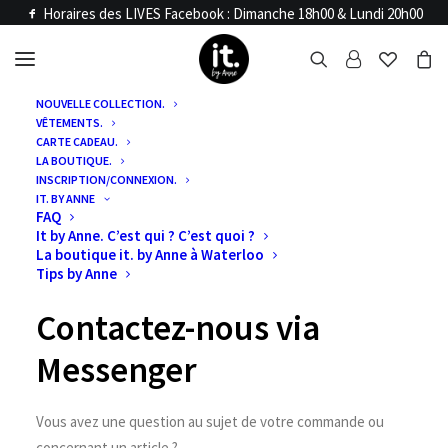
Horaires des LIVES Facebook : Dimanche 18h00 & Lundi 20h00
NOUVELLE COLLECTION.
VÊTEMENTS.
by Anne
it.
CARTE CADEAU.
CONTACT
LA BOUTIQUE.
INSCRIPTION/CONNEXION.
IT. BY ANNE
FAQ
It by Anne. C’est qui ? C’est quoi ?
La boutique it. by Anne à Waterloo
Tips by Anne
Contactez-nous via
Messenger
Vous avez une question au sujet de votre commande ou
concernant un article ?