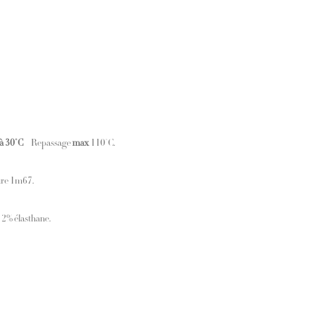
à 30°C
– Repassage
max
110°C.
ure 1m67.
 2% élasthane.