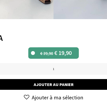
A
Le
Le
€
19,90
€
39,90
prix
prix
initial
actuel
quantité
était :
est :
de
€ 39,90.
€ 19,90.
Jupe
AJOUTER AU PANIER
JUANA
Ajouter à ma sélection