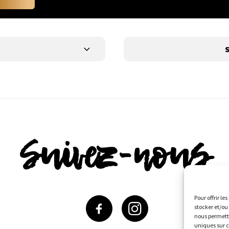
S
Suivez-nous
Pour offrir le
stocker et/ou
nous permettr
uniques sur c