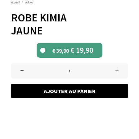
Accueil
soldes
ROBE KIMIA
JAUNE
Le
Le
€
19,90
€
39,90
prix
prix
initial
actuel
quantité
était :
est :
de
€ 39,90.
€ 19,90.
Robe
AJOUTER AU PANIER
KIMIA
jaune