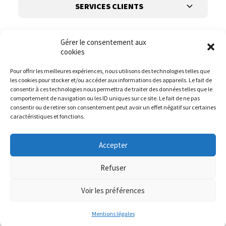
SERVICES CLIENTS
Gérer le consentement aux
cookies
Pour offrir les meilleures expériences, nous utilisons des technologies telles que
les cookies pour stocker et/ou accéder aux informations des appareils. Le fait de
Suivez-nous
consentir à ces technologies nous permettra de traiter des données telles que le
comportement de navigation ou les ID uniques sur ce site. Le fait de ne pas
consentir ou de retirer son consentement peut avoir un effet négatif sur certaines
caractéristiques et fonctions.
Accepter
Refuser
Voir les préférences
© it.mode 2023
Website :
DIREXION.BE
Mentions légales