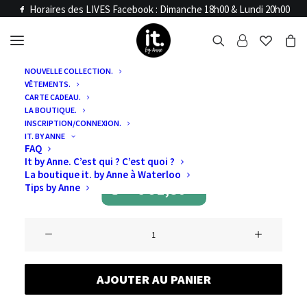
Horaires des LIVES Facebook : Dimanche 18h00 & Lundi 20h00
NOUVELLE COLLECTION.
VÊTEMENTS.
Accueil
Articles LIVE
CARTE CADEAU.
VENTE LIVE 27 ET
LA BOUTIQUE.
INSCRIPTION/CONNEXION.
IT. BY ANNE
28 OCTOBRE
FAQ
It by Anne. C’est qui ? C’est quoi ?
La boutique it. by Anne à Waterloo
€
91,80
Tips by Anne
quantité
de
VENTE
AJOUTER AU PANIER
LIVE
27