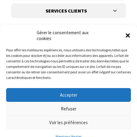
SERVICES CLIENTS
Gérer le consentement aux
cookies
Pour offrir les meilleures expériences, nous utilisons des technologies telles que
les cookies pour stocker et/ou accéder aux informations des appareils. Le fait de
Suivez-nous
consentir à ces technologies nous permettra de traiter des données telles que le
comportement de navigation ou les ID uniques sur ce site. Le fait de ne pas
consentir ou de retirer son consentement peut avoir un effet négatif sur certaines
caractéristiques et fonctions.
Accepter
Refuser
Voir les préférences
© it.mode 2023
Website :
DIREXION.BE
Mentions légales