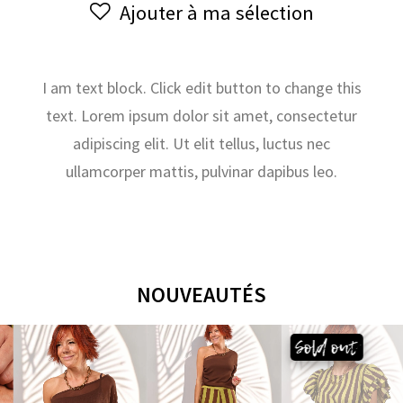
Ajouter à ma sélection
ET
28
OCTOBRE
I am text block. Click edit button to change this
text. Lorem ipsum dolor sit amet, consectetur
adipiscing elit. Ut elit tellus, luctus nec
ullamcorper mattis, pulvinar dapibus leo.
NOUVEAUTÉS
Sold out