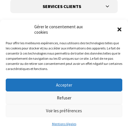
SERVICES CLIENTS
Gérer le consentement aux
cookies
Pour offrir les meilleures expériences, nous utilisons des technologies telles que
les cookies pour stocker et/ou accéder aux informations des appareils. Le fait de
Suivez-nous
consentir à ces technologies nous permettra de traiter des données telles que le
comportement de navigation ou les ID uniques sur ce site. Le fait de ne pas
consentir ou de retirer son consentement peut avoir un effet négatif sur certaines
caractéristiques et fonctions.
Accepter
Refuser
Voir les préférences
© it.mode 2023
Website :
DIREXION.BE
Mentions légales