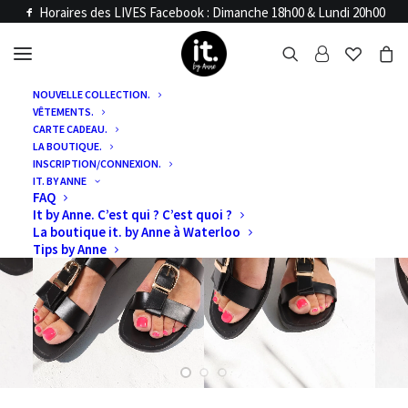
Horaires des LIVES Facebook : Dimanche 18h00 & Lundi 20h00
NOUVELLE COLLECTION.
VÊTEMENTS.
CARTE CADEAU.
LA BOUTIQUE.
INSCRIPTION/CONNEXION.
IT. BY ANNE
FAQ
It by Anne. C’est qui ? C’est quoi ?
La boutique it. by Anne à Waterloo
Tips by Anne