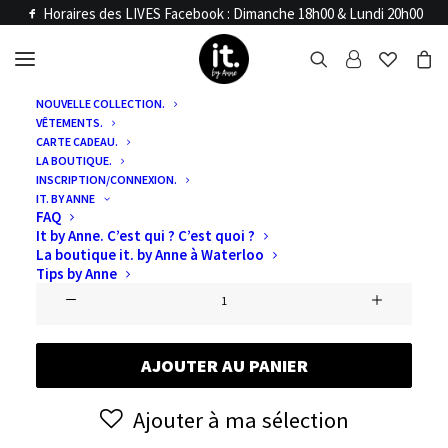
Horaires des LIVES Facebook : Dimanche 18h00 & Lundi 20h00
NOUVELLE COLLECTION.
VÊTEMENTS.
Accueil
Articles LIVE
CARTE CADEAU.
XAVIER2
LA BOUTIQUE.
INSCRIPTION/CONNEXION.
IT. BY ANNE
FAQ
€
1,00
It by Anne. C’est qui ? C’est quoi ?
La boutique it. by Anne à Waterloo
Tips by Anne
quantité
de
Xavier2
AJOUTER AU PANIER
Ajouter à ma sélection