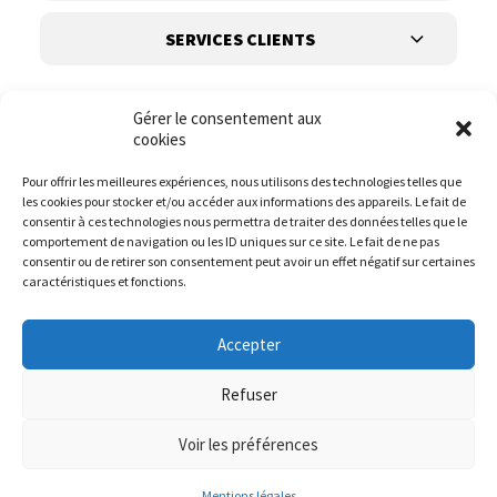
SERVICES CLIENTS
Gérer le consentement aux
cookies
Pour offrir les meilleures expériences, nous utilisons des technologies telles que
les cookies pour stocker et/ou accéder aux informations des appareils. Le fait de
Suivez-nous
consentir à ces technologies nous permettra de traiter des données telles que le
comportement de navigation ou les ID uniques sur ce site. Le fait de ne pas
consentir ou de retirer son consentement peut avoir un effet négatif sur certaines
caractéristiques et fonctions.
Accepter
Refuser
Voir les préférences
© it.mode 2023
Website :
DIREXION.BE
Mentions légales