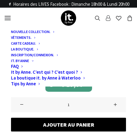
Horaires des LIVES Facebook : Dimanche 18h00 & Lundi 20h00
NOUVELLE COLLECTION.
VÊTEMENTS.
Accueil
Articles LIVE
CARTE CADEAU.
VIDE DRESSING
LA BOUTIQUE.
INSCRIPTION/CONNEXION.
IT. BY ANNE
NUMERO 3
FAQ
It by Anne. C’est qui ? C’est quoi ?
La boutique it. by Anne à Waterloo
€
19,00
Tips by Anne
quantité
de
VIDE
AJOUTER AU PANIER
DRESSING
Numero