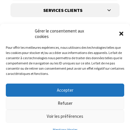
SERVICES CLIENTS
Gérer le consentement aux
cookies
Pour offrir les meilleures expériences, nous utilisons des technologies telles que
les cookies pour stocker et/ou accéder aux informations des appareils. Le fait de
Suivez-nous
consentir à ces technologies nous permettra de traiter des données telles que le
comportement de navigation ou les ID uniques sur ce site. Le fait de ne pas
consentir ou de retirer son consentement peut avoir un effet négatif sur certaines
caractéristiques et fonctions.
Accepter
Refuser
Voir les préférences
© it.mode 2023
Website :
DIREXION.BE
Mentions légales