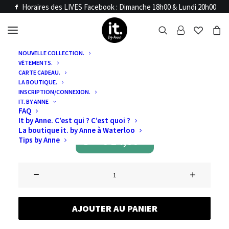
Horaires des LIVES Facebook : Dimanche 18h00 & Lundi 20h00
NOUVELLE COLLECTION.
VÊTEMENTS.
Accueil
Articles LIVE
CARTE CADEAU.
VIDE DRESSING
LA BOUTIQUE.
INSCRIPTION/CONNEXION.
IT. BY ANNE
NUMERO 3
FAQ
It by Anne. C’est qui ? C’est quoi ?
La boutique it. by Anne à Waterloo
€
14,00
Tips by Anne
quantité
de
VIDE
AJOUTER AU PANIER
DRESSING
Numero