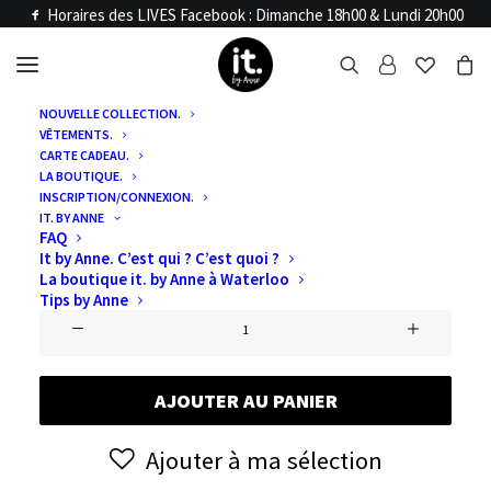
Horaires des LIVES Facebook : Dimanche 18h00 & Lundi 20h00
NOUVELLE COLLECTION.
VÊTEMENTS.
Accueil
Articles LIVE
CARTE CADEAU.
VIDE DRESSING 4
LA BOUTIQUE.
INSCRIPTION/CONNEXION.
IT. BY ANNE
FAQ
€
15,00
It by Anne. C’est qui ? C’est quoi ?
La boutique it. by Anne à Waterloo
Tips by Anne
quantité
de
VIDE
AJOUTER AU PANIER
DRESSING
4
Ajouter à ma sélection