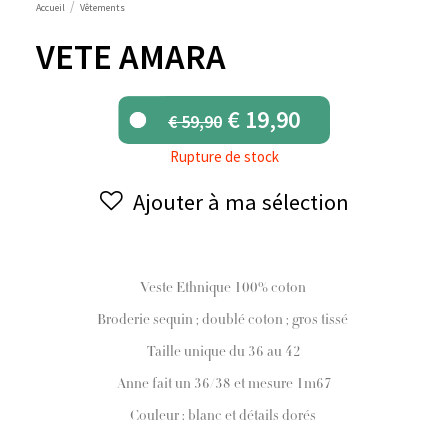
Accueil
Vêtements
VETE AMARA
Le
Le
€
19,90
€
59,90
prix
prix
Rupture de stock
initial
actuel
était :
est :
Ajouter à ma sélection
€ 59,90.
€ 19,90.
Veste Ethnique 100% coton
Broderie sequin ; doublé coton ; gros tissé
Taille unique du 36 au 42
Anne fait un 36/38 et mesure 1m67
Couleur : blanc et détails dorés