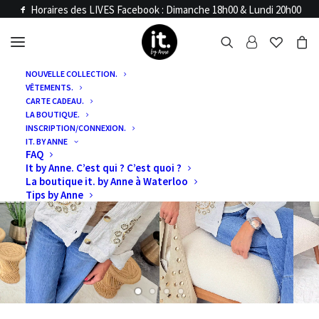
Horaires des LIVES Facebook : Dimanche 18h00 & Lundi 20h00
NOUVELLE COLLECTION.
VÊTEMENTS.
CARTE CADEAU.
LA BOUTIQUE.
INSCRIPTION/CONNEXION.
IT. BY ANNE
FAQ
It by Anne. C’est qui ? C’est quoi ?
La boutique it. by Anne à Waterloo
Tips by Anne