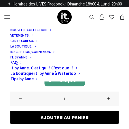
Horaires des LIVES Facebook : Dimanche 18h00 & Lundi 20h00
NOUVELLE COLLECTION.
VÊTEMENTS.
Accueil
Non classé
CARTE CADEAU.
VENTES LIVE DU
LA BOUTIQUE.
INSCRIPTION/CONNEXION.
IT. BY ANNE
LUNDI 13/11
FAQ
It by Anne. C’est qui ? C’est quoi ?
La boutique it. by Anne à Waterloo
€
0,00
Tips by Anne
quantité
de
Ventes
AJOUTER AU PANIER
Live
du