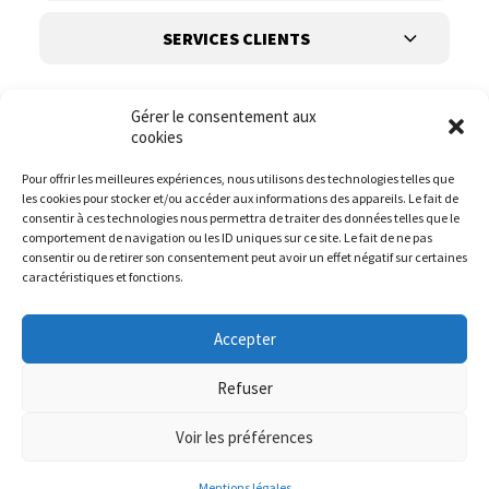
SERVICES CLIENTS
Gérer le consentement aux
cookies
Pour offrir les meilleures expériences, nous utilisons des technologies telles que
les cookies pour stocker et/ou accéder aux informations des appareils. Le fait de
Suivez-nous
consentir à ces technologies nous permettra de traiter des données telles que le
comportement de navigation ou les ID uniques sur ce site. Le fait de ne pas
consentir ou de retirer son consentement peut avoir un effet négatif sur certaines
caractéristiques et fonctions.
Accepter
Refuser
Voir les préférences
© it.mode 2023
Website :
DIREXION.BE
Mentions légales