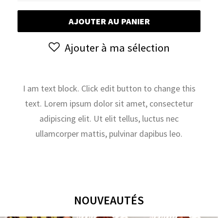
Ventes
AJOUTER AU PANIER
Live
Dimanche
Ajouter à ma sélection
31
Mars
et
Lundi
I am text block. Click edit button to change this
1
text. Lorem ipsum dolor sit amet, consectetur
Avril
adipiscing elit. Ut elit tellus, luctus nec
ullamcorper mattis, pulvinar dapibus leo.
NOUVEAUTÉS