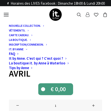
Horaires des LIVES Facebook : Dimanche 18h00 & Lundi 20h00
NOUVELLE COLLECTION.
VÊTEMENTS.
Accueil
Articles LIVE
CARTE CADEAU.
VENTES LIVE
LA BOUTIQUE.
INSCRIPTION/CONNEXION.
IT. BY ANNE
DIMANCHE 31
FAQ
It by Anne. C’est qui ? C’est quoi ?
MARS ET LUNDI 1
La boutique it. by Anne à Waterloo
Tips by Anne
AVRIL
€
0,00
quantité
de