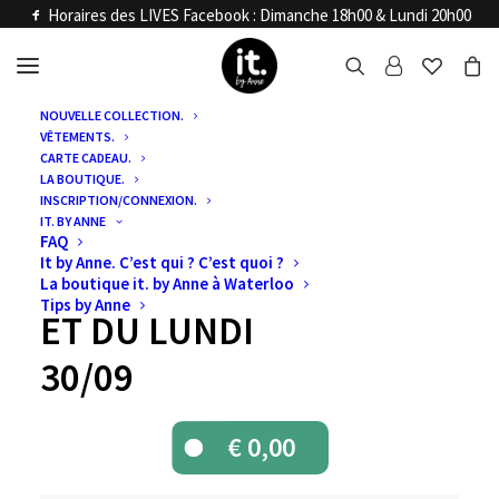
Horaires des LIVES Facebook : Dimanche 18h00 & Lundi 20h00
NOUVELLE COLLECTION.
VÊTEMENTS.
Accueil
Articles LIVE
CARTE CADEAU.
VENTE LIVE :
LA BOUTIQUE.
INSCRIPTION/CONNEXION.
IT. BY ANNE
VENTES LIVE DU
FAQ
It by Anne. C’est qui ? C’est quoi ?
DIMANCHE 29/09
La boutique it. by Anne à Waterloo
Tips by Anne
ET DU LUNDI
30/09
€
0,00