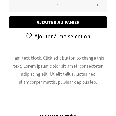
quantité
de
Vente
AJOUTER AU PANIER
live
:
Ajouter à ma sélection
Ventes
Live
du
Dimanche
I am text block. Click edit button to change this
29/09
text. Lorem ipsum dolor sit amet, consectetur
et
adipiscing elit. Ut elit tellus, luctus nec
du
ullamcorper mattis, pulvinar dapibus leo.
Lundi
30/09