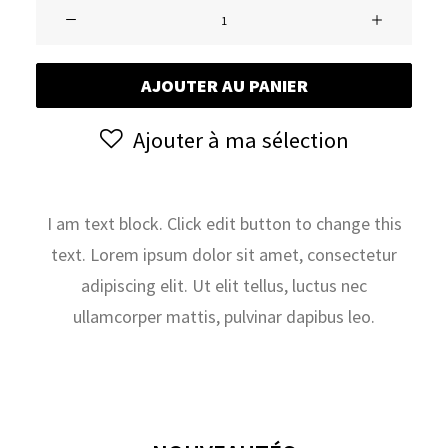
quantité
de
Vente
AJOUTER AU PANIER
live
:
Ajouter à ma sélection
Ventes
Live
du
Dimanche
I am text block. Click edit button to change this
26/11
text. Lorem ipsum dolor sit amet, consectetur
et
adipiscing elit. Ut elit tellus, luctus nec
du
ullamcorper mattis, pulvinar dapibus leo.
Lundi
27/11