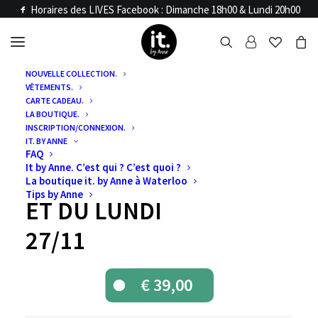
Horaires des LIVES Facebook : Dimanche 18h00 & Lundi 20h00
NOUVELLE COLLECTION.
VÊTEMENTS.
Accueil
Articles LIVE
CARTE CADEAU.
VENTE LIVE :
LA BOUTIQUE.
INSCRIPTION/CONNEXION.
IT. BY ANNE
VENTES LIVE DU
FAQ
It by Anne. C’est qui ? C’est quoi ?
DIMANCHE 26/11
La boutique it. by Anne à Waterloo
Tips by Anne
ET DU LUNDI
27/11
€
39,00