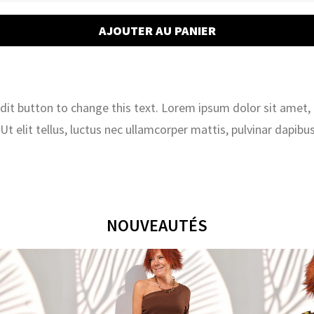
Vente
AJOUTER AU PANIER
live
:
Ventes
Live
du
 edit button to change this text. Lorem ipsum dolor sit amet,
Dimanche
. Ut elit tellus, luctus nec ullamcorper mattis, pulvinar dapibus
18/02
et
du
Lundi
19/02
NOUVEAUTÉS