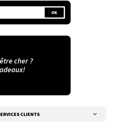
 être cher ?
cadeaux!
ERVICES CLIENTS