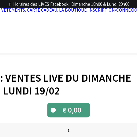
Horaires des LIVES Facebook : Dimanche 18h00 & Lundi 20h00
.
VÊTEMENTS.
CARTE CADEAU.
LA BOUTIQUE.
INSCRIPTION/CONNEXIO
 : VENTES LIVE DU DIMANCHE
U LUNDI 19/02
€
0,00
quantité
de