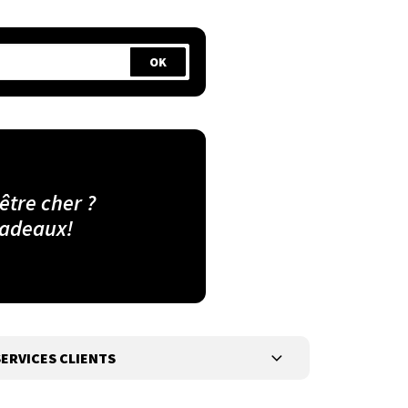
 être cher ?
cadeaux!
ERVICES CLIENTS