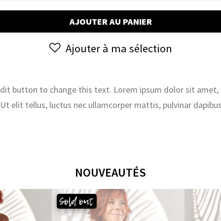
Vente
AJOUTER AU PANIER
live
:
Ajouter à ma sélection
Ventes
Live
du
Dimanche
 edit button to change this text. Lorem ipsum dolor sit amet,
10/11
. Ut elit tellus, luctus nec ullamcorper mattis, pulvinar dapibus
et
du
Lundi
12/11
NOUVEAUTÉS
Sold out