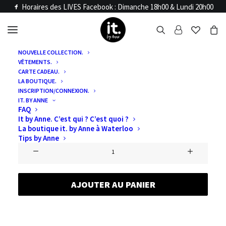
Horaires des LIVES Facebook : Dimanche 18h00 & Lundi 20h00
NOUVELLE COLLECTION.
VÊTEMENTS.
Accueil
Articles LIVE
CARTE CADEAU.
SHOW ROOM 11 04
LA BOUTIQUE.
INSCRIPTION/CONNEXION.
IT. BY ANNE
FAQ
€
119,70
It by Anne. C’est qui ? C’est quoi ?
La boutique it. by Anne à Waterloo
Tips by Anne
quantité
de
show
AJOUTER AU PANIER
room
11
04