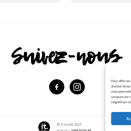
Suivez-nous
Pour offrir le
stocker et/ou
nous permettr
uniques sur c
négatif sur c
Ac
© it.mode 2023
Website :
DIREXION.BE