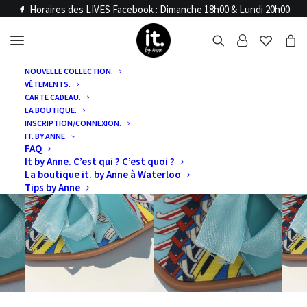
Horaires des LIVES Facebook : Dimanche 18h00 & Lundi 20h00
NOUVELLE COLLECTION.
VÊTEMENTS.
CARTE CADEAU.
LA BOUTIQUE.
INSCRIPTION/CONNEXION.
IT. BY ANNE
FAQ
It by Anne. C’est qui ? C’est quoi ?
La boutique it. by Anne à Waterloo
Tips by Anne