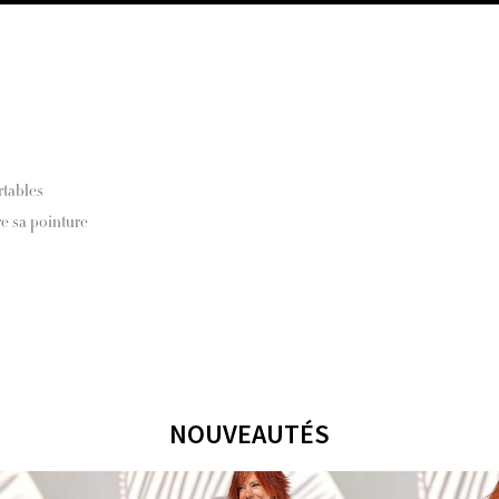
e
rtables
e sa pointure
NOUVEAUTÉS