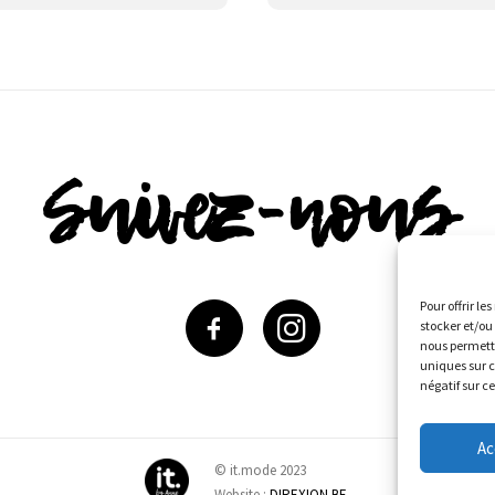
Suivez-nous
Pour offrir le
stocker et/ou
nous permettr
uniques sur c
négatif sur c
Ac
© it.mode 2023
Website :
DIREXION.BE