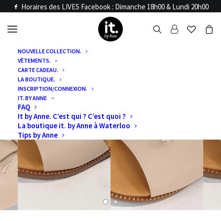
Horaires des LIVES Facebook : Dimanche 18h00 & Lundi 20h00
NOUVELLE COLLECTION.
VÊTEMENTS.
CARTE CADEAU.
LA BOUTIQUE.
INSCRIPTION/CONNEXION.
IT. BY ANNE
FAQ
It by Anne. C’est qui ? C’est quoi ?
La boutique it. by Anne à Waterloo
Tips by Anne