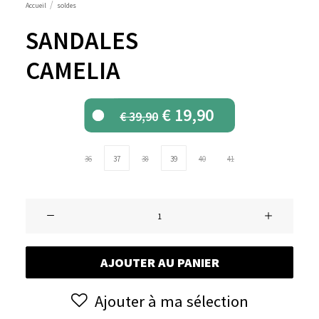
Accueil
soldes
SANDALES
CAMELIA
Le
Le
€
19,90
€
39,90
prix
prix
initial
actuel
36
37
38
39
40
41
était :
est :
€ 39,90.
€ 19,90.
quantité
de
Sandales
AJOUTER AU PANIER
CAMELIA
Ajouter à ma sélection