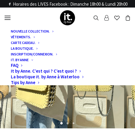
Horaires des LIVES Facebook : Dimanche 18h00 & Lundi 20h00
NOUVELLE COLLECTION.
VÊTEMENTS.
CARTE CADEAU.
LA BOUTIQUE.
INSCRIPTION/CONNEXION.
IT. BY ANNE
FAQ
It by Anne. C’est qui ? C’est quoi ?
La boutique it. by Anne à Waterloo
Tips by Anne