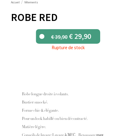
Accueil
Vêtements
ROBE RED
Le
Le
€
29,90
€
39,90
prix
prix
Rupture de stock
initial
actuel
était :
est :
€ 39,90.
€ 29,90.
Robe longue droite à volants.
Bustier smocké.
Forme chic & élégante.
Pour un look habillé ou bien décontracté.
Matière légère.
Conseils de lavage: Lavage
à 30°C
– Repassage
max