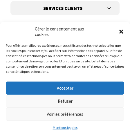
SERVICES CLIENTS
Gérer le consentement aux
cookies
Pour offrir les meilleures expériences, nous utilisons des technologies telles que
les cookies pour stocker et/ou accéder aux informations des appareils. Le fait de
Suivez-nous
consentir à ces technologies nous permettra de traiter des données telles que le
comportement de navigation ou les ID uniques sur ce site. Le fait de ne pas
consentir ou de retirer son consentement peut avoir un effet négatif sur certaines
caractéristiques et fonctions.
Accepter
Refuser
Voir les préférences
© it.mode 2023
Website :
DIREXION.BE
Mentions légales