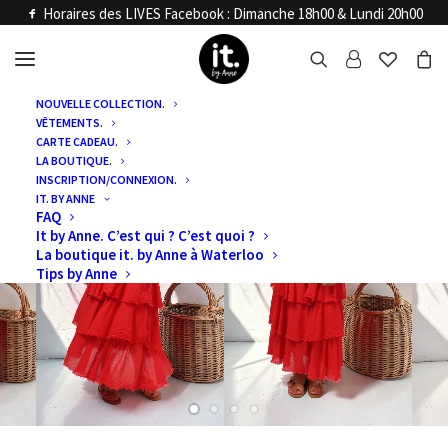
Horaires des LIVES Facebook : Dimanche 18h00 & Lundi 20h00
NOUVELLE COLLECTION.
VÊTEMENTS.
CARTE CADEAU.
LA BOUTIQUE.
INSCRIPTION/CONNEXION.
IT. BY ANNE
FAQ
It by Anne. C’est qui ? C’est quoi ?
La boutique it. by Anne à Waterloo
Tips by Anne