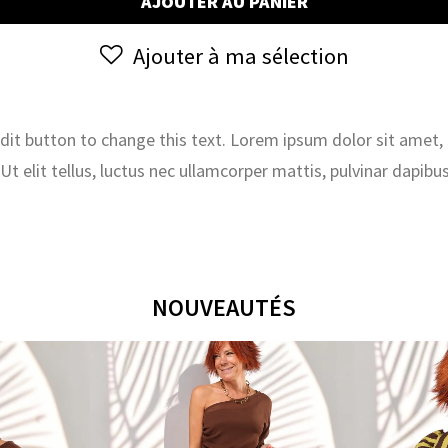
AJOUTER AU PANIER
SOLDES
JUILLET
Ajouter à ma sélection
2026
 edit button to change this text. Lorem ipsum dolor sit amet,
. Ut elit tellus, luctus nec ullamcorper mattis, pulvinar dapibus
NOUVEAUTÉS