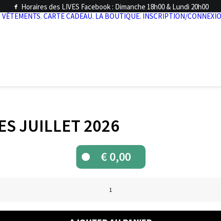
Horaires des LIVES Facebook : Dimanche 18h00 & Lundi 20h00
.
VÊTEMENTS.
CARTE CADEAU.
LA BOUTIQUE.
INSCRIPTION/CONNEXIO
ES JUILLET 2026
€
0,00
quantité
de
LIVES