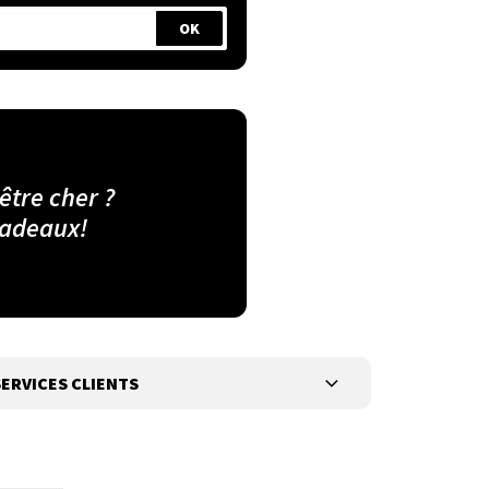
 être cher ?
cadeaux!
ERVICES CLIENTS