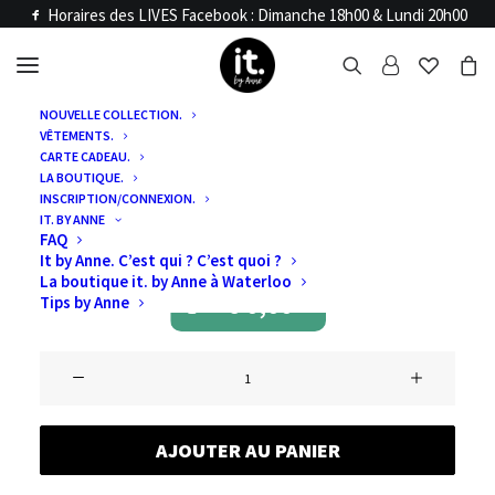
Horaires des LIVES Facebook : Dimanche 18h00 & Lundi 20h00
NOUVELLE COLLECTION.
VÊTEMENTS.
Accueil
Articles LIVE
CARTE CADEAU.
LIVES 26 & 27
LA BOUTIQUE.
INSCRIPTION/CONNEXION.
IT. BY ANNE
OCTOBRE 2025
FAQ
It by Anne. C’est qui ? C’est quoi ?
La boutique it. by Anne à Waterloo
€
0,00
Tips by Anne
quantité
de
LIVES
AJOUTER AU PANIER
26
&