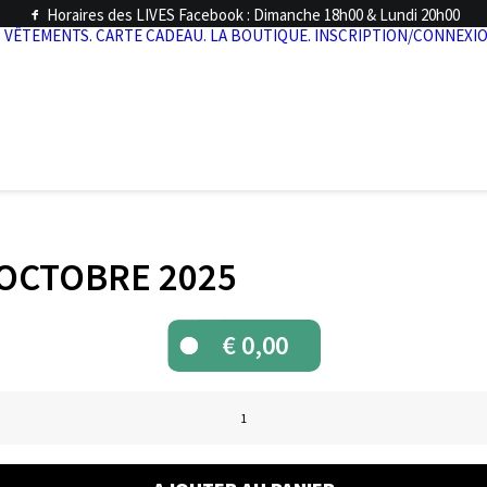
Horaires des LIVES Facebook : Dimanche 18h00 & Lundi 20h00
.
VÊTEMENTS.
CARTE CADEAU.
LA BOUTIQUE.
INSCRIPTION/CONNEXIO
3 OCTOBRE 2025
€
0,00
quantité
de
LIVES