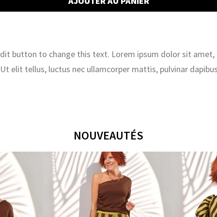
AJOUTER AU PANIER
2
&
3
OCTOBRE
2025
 edit button to change this text. Lorem ipsum dolor sit amet,
. Ut elit tellus, luctus nec ullamcorper mattis, pulvinar dapibus
NOUVEAUTÉS