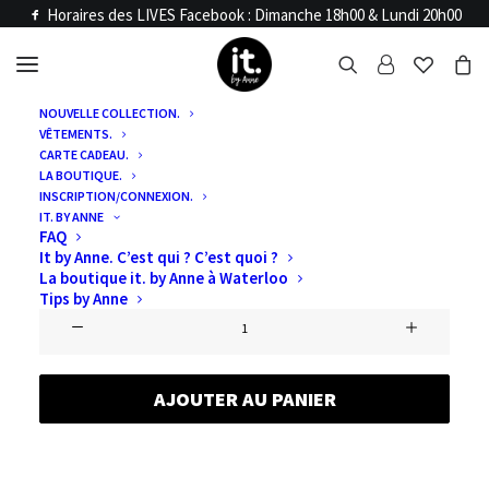
Horaires des LIVES Facebook : Dimanche 18h00 & Lundi 20h00
NOUVELLE COLLECTION.
VÊTEMENTS.
Accueil
Articles LIVE
CARTE CADEAU.
LIVE SOLDES 3
LA BOUTIQUE.
INSCRIPTION/CONNEXION.
IT. BY ANNE
FAQ
€
0,00
It by Anne. C’est qui ? C’est quoi ?
La boutique it. by Anne à Waterloo
Tips by Anne
quantité
de
LIVE
AJOUTER AU PANIER
SOLDES
3