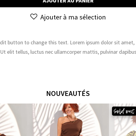
AJOUTER AU PANIER
SOLDES
3
Ajouter à ma sélection
 edit button to change this text. Lorem ipsum dolor sit amet,
. Ut elit tellus, luctus nec ullamcorper mattis, pulvinar dapibus
NOUVEAUTÉS
Sold out