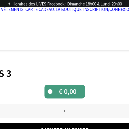
Horaires des LIVES Facebook : Dimanche 18h00 & Lundi 20h00
.
VÊTEMENTS.
CARTE CADEAU.
LA BOUTIQUE.
INSCRIPTION/CONNEXIO
S 3
€
0,00
quantité
de
LIVE