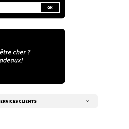
 être cher ?
cadeaux!
ERVICES CLIENTS