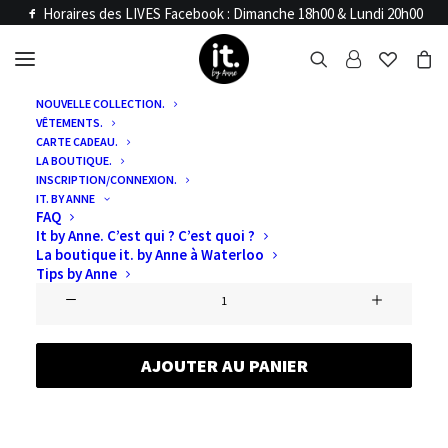
Horaires des LIVES Facebook : Dimanche 18h00 & Lundi 20h00
NOUVELLE COLLECTION.
VÊTEMENTS.
Accueil
Articles LIVE
CARTE CADEAU.
LIVE DU 20 & 22/12
LA BOUTIQUE.
INSCRIPTION/CONNEXION.
IT. BY ANNE
FAQ
€
0,00
It by Anne. C’est qui ? C’est quoi ?
La boutique it. by Anne à Waterloo
Tips by Anne
quantité
de
LIVE
AJOUTER AU PANIER
DU
20
&
22/12