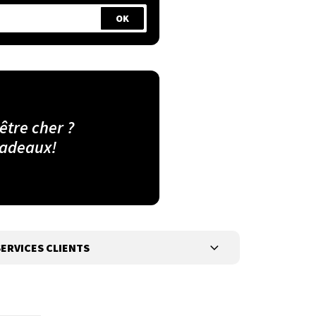
 être cher ?
cadeaux!
ERVICES CLIENTS