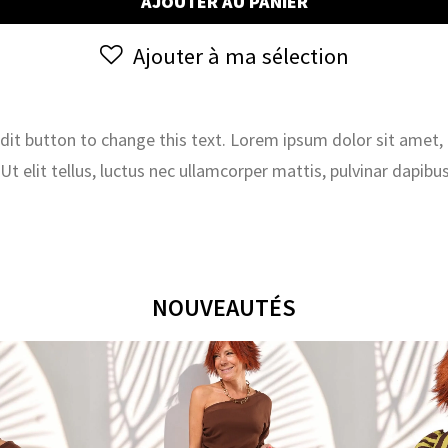
AJOUTER AU PANIER
Dimanche
17/09
Ajouter à ma sélection
et
Lundi
18/09
 edit button to change this text. Lorem ipsum dolor sit amet,
. Ut elit tellus, luctus nec ullamcorper mattis, pulvinar dapibus
NOUVEAUTÉS