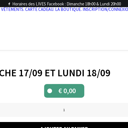
Horaires des LIVES Facebook : Dimanche 18h00 & Lundi 20h00
.
VÊTEMENTS.
CARTE CADEAU.
LA BOUTIQUE.
INSCRIPTION/CONNEXIO
CHE 17/09 ET LUNDI 18/09
€
0,00
quantité
de
Live