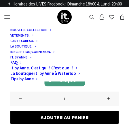
Horaires des LIVES Facebook : Dimanche 18h00 & Lundi 20h00
NOUVELLE COLLECTION.
VÊTEMENTS.
Accueil
Articles LIVE
CARTE CADEAU.
LIVE BIJOUX 22 &
LA BOUTIQUE.
INSCRIPTION/CONNEXION.
IT. BY ANNE
23 OCTOBRE 2025
FAQ
It by Anne. C’est qui ? C’est quoi ?
La boutique it. by Anne à Waterloo
€
0,00
Tips by Anne
quantité
de
LIVE
AJOUTER AU PANIER
BIJOUX
22