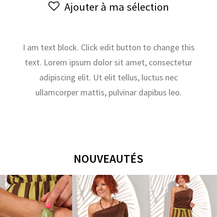
Ajouter à ma sélection
&
23
OCTOBRE
2025
I am text block. Click edit button to change this
text. Lorem ipsum dolor sit amet, consectetur
adipiscing elit. Ut elit tellus, luctus nec
ullamcorper mattis, pulvinar dapibus leo.
NOUVEAUTÉS