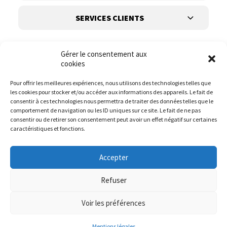
SERVICES CLIENTS
Gérer le consentement aux
cookies
Pour offrir les meilleures expériences, nous utilisons des technologies telles que
les cookies pour stocker et/ou accéder aux informations des appareils. Le fait de
Suivez-nous
consentir à ces technologies nous permettra de traiter des données telles que le
comportement de navigation ou les ID uniques sur ce site. Le fait de ne pas
consentir ou de retirer son consentement peut avoir un effet négatif sur certaines
caractéristiques et fonctions.
Accepter
Refuser
Voir les préférences
© it.mode 2023
Website :
DIREXION.BE
Mentions légales