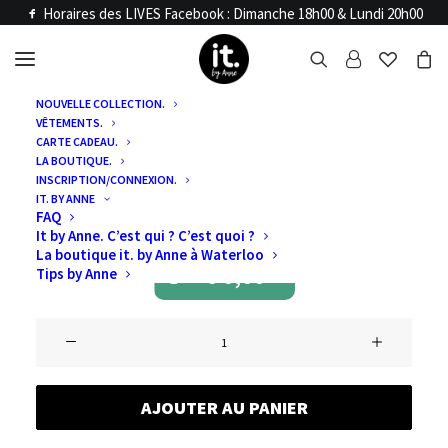
Horaires des LIVES Facebook : Dimanche 18h00 & Lundi 20h00
NOUVELLE COLLECTION.
VÊTEMENTS.
Accueil
Articles LIVE
CARTE CADEAU.
LIVE BIJOUX 22 &
LA BOUTIQUE.
INSCRIPTION/CONNEXION.
IT. BY ANNE
23 OCTOBRE 2025
FAQ
It by Anne. C’est qui ? C’est quoi ?
La boutique it. by Anne à Waterloo
€
0,00
Tips by Anne
quantité
de
LIVE
AJOUTER AU PANIER
BIJOUX
22