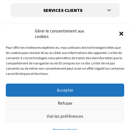
SERVICES CLIENTS
Gérer le consentement aux
cookies
Pour offrir les meilleures expériences, nous utilisons des technologies telles que
les cookies pour stocker et/ou accéder aux informations des appareils. Le fait de
Suivez-nous
consentir à ces technologies nous permettra de traiter des données telles que le
comportement de navigation ou les ID uniques sur ce site. Le fait de ne pas
consentir ou de retirer son consentement peut avoir un effet négatif sur certaines
caractéristiques et fonctions.
Accepter
Refuser
Voir les préférences
© it.mode 2023
Website :
DIREXION.BE
Mentions légales