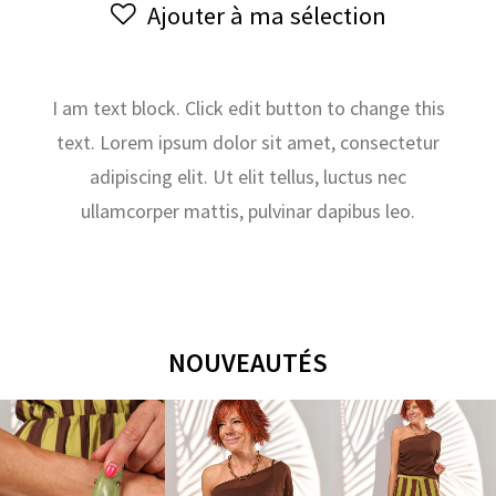
Ajouter à ma sélection
&
23
OCTOBRE
2025
I am text block. Click edit button to change this
text. Lorem ipsum dolor sit amet, consectetur
adipiscing elit. Ut elit tellus, luctus nec
ullamcorper mattis, pulvinar dapibus leo.
NOUVEAUTÉS