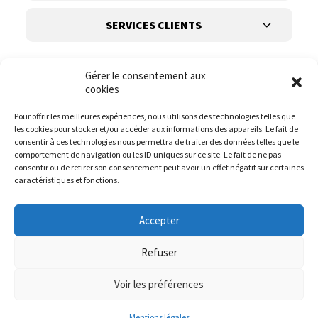
SERVICES CLIENTS
Gérer le consentement aux
cookies
Pour offrir les meilleures expériences, nous utilisons des technologies telles que
les cookies pour stocker et/ou accéder aux informations des appareils. Le fait de
Suivez-nous
consentir à ces technologies nous permettra de traiter des données telles que le
comportement de navigation ou les ID uniques sur ce site. Le fait de ne pas
consentir ou de retirer son consentement peut avoir un effet négatif sur certaines
caractéristiques et fonctions.
Accepter
Refuser
Voir les préférences
© it.mode 2023
Website :
DIREXION.BE
Mentions légales