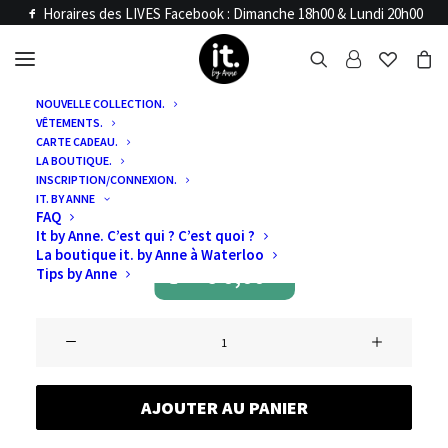
Horaires des LIVES Facebook : Dimanche 18h00 & Lundi 20h00
NOUVELLE COLLECTION.
VÊTEMENTS.
Accueil
Articles LIVE
CARTE CADEAU.
LIVE 20 ET 21
LA BOUTIQUE.
INSCRIPTION/CONNEXION.
IT. BY ANNE
AVRIL
FAQ
It by Anne. C’est qui ? C’est quoi ?
La boutique it. by Anne à Waterloo
€
0,00
Tips by Anne
quantité
de
LIVE
AJOUTER AU PANIER
20
et