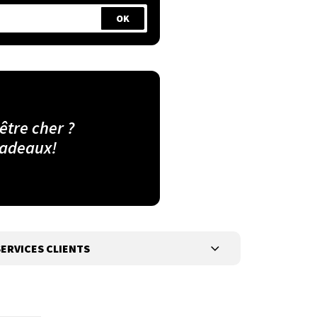
 être cher ?
cadeaux!
ERVICES CLIENTS