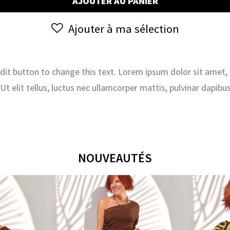
AJOUTER AU PANIER
2
&
Ajouter à ma sélection
3
FÉVRIER
 edit button to change this text. Lorem ipsum dolor sit amet,
. Ut elit tellus, luctus nec ullamcorper mattis, pulvinar dapibus
NOUVEAUTÉS