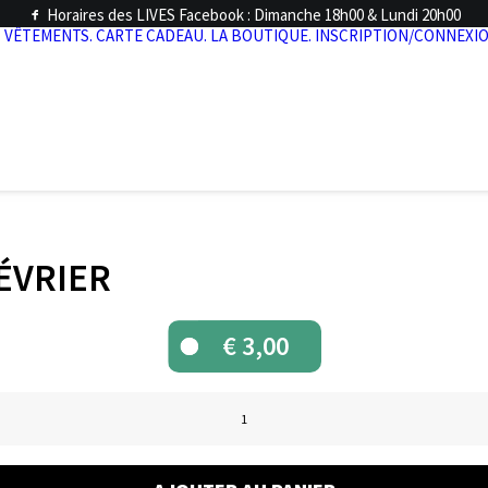
Horaires des LIVES Facebook : Dimanche 18h00 & Lundi 20h00
.
VÊTEMENTS.
CARTE CADEAU.
LA BOUTIQUE.
INSCRIPTION/CONNEXIO
FÉVRIER
€
3,00
quantité
de
LIVE