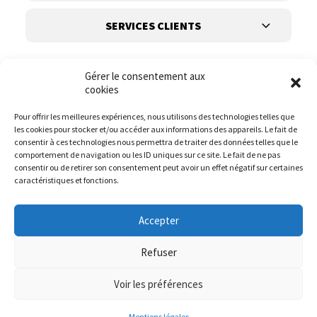
SERVICES CLIENTS
Gérer le consentement aux
cookies
Pour offrir les meilleures expériences, nous utilisons des technologies telles que
les cookies pour stocker et/ou accéder aux informations des appareils. Le fait de
Suivez-nous
consentir à ces technologies nous permettra de traiter des données telles que le
comportement de navigation ou les ID uniques sur ce site. Le fait de ne pas
consentir ou de retirer son consentement peut avoir un effet négatif sur certaines
caractéristiques et fonctions.
Accepter
Refuser
Voir les préférences
© it.mode 2023
Website :
DIREXION.BE
Mentions légales