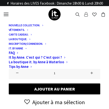
Horaires des LIVES Facebook : Dimanche 18h00 & Lundi 20h00
NOUVELLE COLLECTION.
VÊTEMENTS.
Accueil
Articles LIVE
CARTE CADEAU.
BLACK FRIDAY
LA BOUTIQUE.
INSCRIPTION/CONNEXION.
IT. BY ANNE
FAQ
€
0,00
It by Anne. C’est qui ? C’est quoi ?
La boutique it. by Anne à Waterloo
Tips by Anne
quantité
de
Black
AJOUTER AU PANIER
Friday
Ajouter à ma sélection