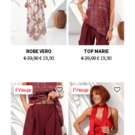
ROBE VERO
TOP MARIE
Le
Le
Le
Le
€
39,90
€
19,90
€
29,90
€
19,90
prix
prix
prix
prix
initial
actuel
initial
actuel
était :
est :
était :
est :
€ 39,90.
€ 19,90.
€ 29,90.
€ 19,90.
Promo
Promo