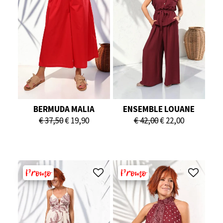
BERMUDA MALIA
ENSEMBLE LOUANE
Le
Le
Le
Le
€
37,50
€
19,90
€
42,00
€
22,00
prix
prix
prix
prix
initial
actuel
initial
actuel
était :
est :
était :
est :
€ 37,50.
€ 19,90.
€ 42,00.
€ 22,00.
Promo
Promo