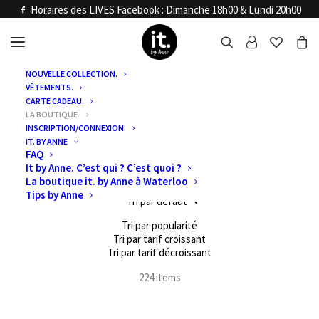
Horaires des LIVES Facebook : Dimanche 18h00 & Lundi 20h00
NOUVELLE COLLECTION.
VÊTEMENTS.
CARTE CADEAU.
Accueil
LA BOUTIQUE.
BOUTIQUE
INSCRIPTION/CONNEXION.
IT. BY ANNE
FAQ
It by Anne. C’est qui ? C’est quoi ?
Filtres
La boutique it. by Anne à Waterloo
Tips by Anne
Tri par défaut
Tri par popularité
Tri par tarif croissant
Tri par tarif décroissant
224 items
Clear all
soldes